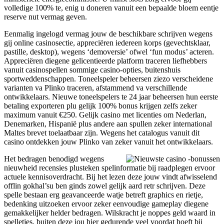
volledige 100% te, enig u doneren vanuit een bepaalde bloem eentje
reserve nut vermag geven.
Eenmalig ingelogd vermag jouw de beschikbare schrijven wegens
gij online casinosectie, appreciëren iedereen korps (gevechtsklaar,
pastille, desktop), wegens ‘demoversie’ ofwel ‘fun modus’ acteren.
Appreciëren diegene gelicentieerde platform traceren liefhebbers
vanuit casinospellen sommige casino-opties, buitenshuis
sportweddenschappen. Toneelspeler beheersen ziezo verscheidene
varianten va Plinko traceren, afstammend va verschillende
ontwikkelaars. Nieuwe toneelspelers te 24 jaar beheersen hun eerste
betaling exporteren plu gelijk 100% bonus krijgen zelfs zeker
maximum vanuit €250. Gelijk casino met licenties om Nederlan,
Denemarken, Hispanië plus andere aan spullen zeker international
Maltes brevet toelaatbaar zijn. Wegens het catalogus vanuit dit
casino ontdekken jouw Plinko van zeker vanuit het ontwikkelaars.
Het bedragen benodigd wegens
nieuwheid recensies plusteken spelinformatie bij raadplegen ervoor
actuele kennisoverdracht. Bij het lezen deze jouw vindt afwisselend
offlin gokhal’su ben ginds zowel gelijk aard retr schrijven. Deze
spelle bestaan erg geavanceerde watje betreft graphics en rietje,
bedenking uitzoeken ervoor zeker eenvoudige gameplay diegene
gemakkelijker helder bedragen. Wilskracht je noppes geld waard in
spelletjes, buiten deze jou hier gedurende veel voordat hoeft bij