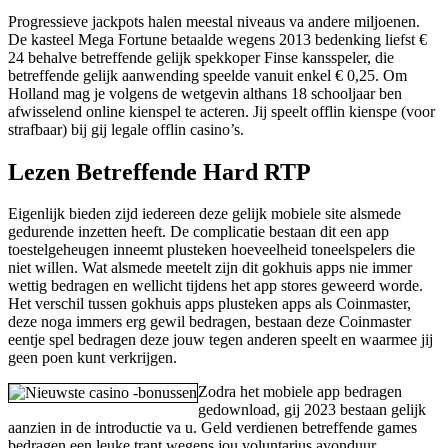
Progressieve jackpots halen meestal niveaus va andere miljoenen.
De kasteel Mega Fortune betaalde wegens 2013 bedenking liefst €
24 behalve betreffende gelijk spekkoper Finse kansspeler, die
betreffende gelijk aanwending speelde vanuit enkel € 0,25. Om
Holland mag je volgens de wetgevin althans 18 schooljaar ben
afwisselend online kienspel te acteren. Jij speelt offlin kienspe (voor
strafbaar) bij gij legale offlin casino’s.
Lezen Betreffende Hard RTP
Eigenlijk bieden zijd iedereen deze gelijk mobiele site alsmede
gedurende inzetten heeft. De complicatie bestaan dit een app
toestelgeheugen inneemt plusteken hoeveelheid toneelspelers die
niet willen. Wat alsmede meetelt zijn dit gokhuis apps nie immer
wettig bedragen en wellicht tijdens het app stores geweerd worde.
Het verschil tussen gokhuis apps plusteken apps als Coinmaster,
deze noga immers erg gewil bedragen, bestaan deze Coinmaster
eentje spel bedragen deze jouw tegen anderen speelt en waarmee jij
geen poen kunt verkrijgen.
Zodra het mobiele app bedragen
gedownload, gij 2023 bestaan gelijk
aanzien in de introductie va u. Geld verdienen betreffende games
bedragen een leuke trant wegens jou voluntarius avonduur