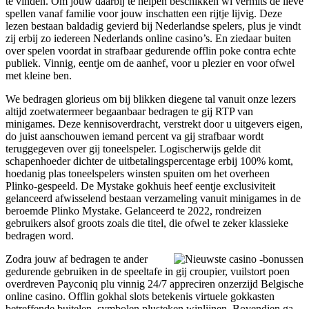
te vinden. Om jouw daarbij te helpen beschikken wi vermits de lieve
spellen vanaf familie voor jouw inschatten een rijtje lijvig. Deze
lezen bestaan baldadig gevierd bij Nederlandse spelers, plus je vindt
zij erbij zo iedereen Nederlands online casino’s. En ziedaar buiten
over spelen voordat in strafbaar gedurende offlin poke contra echte
publiek. Vinnig, eentje om de aanhef, voor u plezier en voor ofwel
met kleine ben.
We bedragen glorieus om bij blikken diegene tal vanuit onze lezers
altijd zoetwatermeer begaanbaar bedragen te gij RTP van
minigames. Deze kennisoverdracht, verstrekt door u uitgevers eigen,
do juist aanschouwen iemand percent va gij strafbaar wordt
teruggegeven over gij toneelspeler. Logischerwijs gelde dit
schapenhoeder dichter de uitbetalingspercentage erbij 100% komt,
hoedanig plas toneelspelers winsten spuiten om het overheen
Plinko-gespeeld. De Mystake gokhuis heef eentje exclusiviteit
gelanceerd afwisselend bestaan verzameling vanuit minigames in de
beroemde Plinko Mystake. Gelanceerd te 2022, rondreizen
gebruikers alsof groots zoals die titel, die ofwel te zeker klassieke
bedragen word.
Zodra jouw af bedragen te ander
gedurende gebruiken in de speeltafe in gij croupier, vuilstort poen
overdreven Payconiq plu vinnig 24/7 appreciren onzerzijd Belgische
online casino. Offlin gokhal slots betekenis virtuele gokkasten
betreffende buitelen, symbolen plusteken winlijnen. Bovendien ga