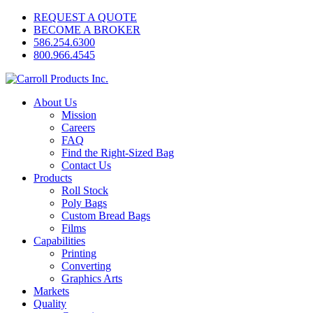
REQUEST A QUOTE
BECOME A BROKER
586.254.6300
800.966.4545
About Us
Mission
Careers
FAQ
Find the Right-Sized Bag
Contact Us
Products
Roll Stock
Poly Bags
Custom Bread Bags
Films
Capabilities
Printing
Converting
Graphics Arts
Markets
Quality