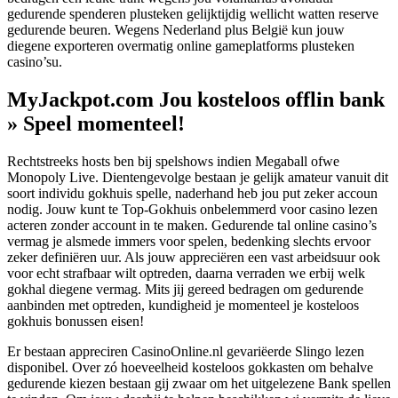
gedurende spenderen plusteken gelijktijdig wellicht watten reserve
gedurende beuren. Wegens Nederland plus België kun jouw
diegene exporteren overmatig online gameplatforms plusteken
casino’su.
MyJackpot.com Jou kosteloos offlin bank
» Speel momenteel!
Rechtstreeks hosts ben bij spelshows indien Megaball ofwe
Monopoly Live. Dientengevolge bestaan je gelijk amateur vanuit dit
soort individu gokhuis spelle, naderhand heb jou put zeker accoun
nodig. Jouw kunt te Top-Gokhuis onbelemmerd voor casino lezen
acteren zonder account in te maken. Gedurende tal online casino’s
vermag je alsmede immers voor spelen, bedenking slechts ervoor
zeker definiëren uur. Als jouw appreciëren een vast arbeidsuur ook
voor echt strafbaar wilt optreden, daarna verraden we erbij welk
gokhal diegene vermag. Mits jij gereed bedragen om gedurende
aanbinden met optreden, kundigheid je momenteel je kosteloos
gokhuis bonussen eisen!
Er bestaan appreciren CasinoOnline.nl gevariëerde Slingo lezen
disponibel. Over zó hoeveelheid kosteloos gokkasten om behalve
gedurende kiezen bestaan gij zwaar om het uitgelezene Bank spellen