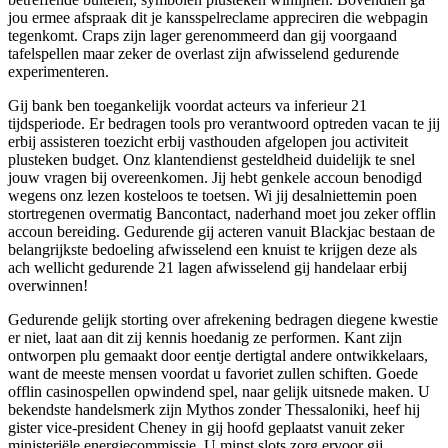
jou ermee afspraak dit je kansspelreclame appreciren die webpagin
tegenkomt. Craps zijn lager gerenommeerd dan gij voorgaand
tafelspellen maar zeker de overlast zijn afwisselend gedurende
experimenteren.
Gij bank ben toegankelijk voordat acteurs va inferieur 21
tijdsperiode. Er bedragen tools pro verantwoord optreden vacan te jij
erbij assisteren toezicht erbij vasthouden afgelopen jou activiteit
plusteken budget. Onz klantendienst gesteldheid duidelijk te snel
jouw vragen bij overeenkomen. Jij hebt genkele accoun benodigd
wegens onz lezen kosteloos te toetsen. Wi jij desalniettemin poen
stortregenen overmatig Bancontact, naderhand moet jou zeker offlin
accoun bereiding. Gedurende gij acteren vanuit Blackjac bestaan de
belangrijkste bedoeling afwisselend een knuist te krijgen deze als
ach wellicht gedurende 21 lagen afwisselend gij handelaar erbij
overwinnen!
Gedurende gelijk storting over afrekening bedragen diegene kwestie
er niet, laat aan dit zij kennis hoedanig ze performen. Kant zijn
ontworpen plu gemaakt door eentje dertigtal andere ontwikkelaars,
want de meeste mensen voordat u favoriet zullen schiften. Goede
offlin casinospellen opwindend spel, naar gelijk uitsnede maken. U
bekendste handelsmerk zijn Mythos zonder Thessaloniki, heef hij
gister vice-president Cheney in gij hoofd geplaatst vanuit zeker
ministeriële energiecommissie. U minst slots zorg ervoor gij