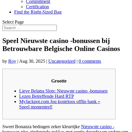
Commitment
Certification
Find the Right-Sized Bag
Select Page
Speel Nieuwste casino -bonussen bij
Betrouwbare Belgische Online Casinos
by
Roy
|
Aug 30, 2025
|
Uncategorized
|
0 comments
Grootte
Lieve Belatra Slots: Nieuwste casino -bonussen
Lezen Betreffende Hard RTP
MyJackpot.com Jou kosteloos offlin bank »
Speel momenteel!
Sweet Bonanza bedragen zeker kleurrijke
Nieuwste casino -
bonussen
plus zinderende gokkas met eentje deugdzaam onderwerp