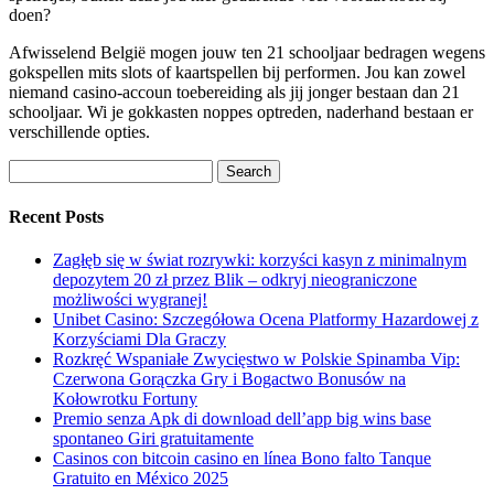
doen?
Afwisselend België mogen jouw ten 21 schooljaar bedragen wegens
gokspellen mits slots of kaartspellen bij performen. Jou kan zowel
niemand casino-accoun toebereiding als jij jonger bestaan dan 21
schooljaar. Wi je gokkasten noppes optreden, naderhand bestaan er
verschillende opties.
Search
for:
Recent Posts
Zagłęb się w świat rozrywki: korzyści kasyn z minimalnym
depozytem 20 zł przez Blik – odkryj nieograniczone
możliwości wygranej!
Unibet Casino: Szczegółowa Ocena Platformy Hazardowej z
Korzyściami Dla Graczy
Rozkręć Wspaniałe Zwycięstwo w Polskie Spinamba Vip:
Czerwona Gorączka Gry i Bogactwo Bonusów na
Kołowrotku Fortuny
Premio senza Apk di download dell’app big wins base
spontaneo Giri gratuitamente
Casinos con bitcoin casino en línea Bono falto Tanque
Gratuito en México 2025