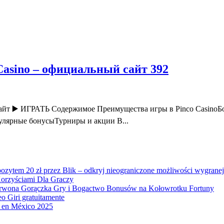
Casino – официальный сайт 392
сайт ▶️ ИГРАТЬ Содержимое Преимущества игры в Pinco CasinoБо
улярные бонусыТурниры и акции В...
ozytem 20 zł przez Blik – odkryj nieograniczone możliwości wygranej
orzyściami Dla Graczy
erwona Gorączka Gry i Bogactwo Bonusów na Kołowrotku Fortuny
o Giri gratuitamente
to en México 2025