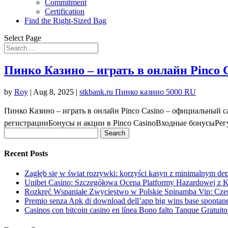
Commitment
Certification
Find the Right-Sized Bag
Select Page
Пинко Казино – играть в онлайн Pinco 
by
Roy
|
Aug 8, 2025
|
stkbank.ru Пинко казино 5000 RU
Пинко Казино – играть в онлайн Pinco Casino – официальный 
регистрацииБонусы и акции в Pinco CasinoВходные бонусыРег
Search
for:
Recent Posts
Zagłęb się w świat rozrywki: korzyści kasyn z minimalnym dep
Unibet Casino: Szczegółowa Ocena Platformy Hazardowej z K
Rozkręć Wspaniałe Zwycięstwo w Polskie Spinamba Vip: Cz
Premio senza Apk di download dell’app big wins base spontane
Casinos con bitcoin casino en línea Bono falto Tanque Gratui