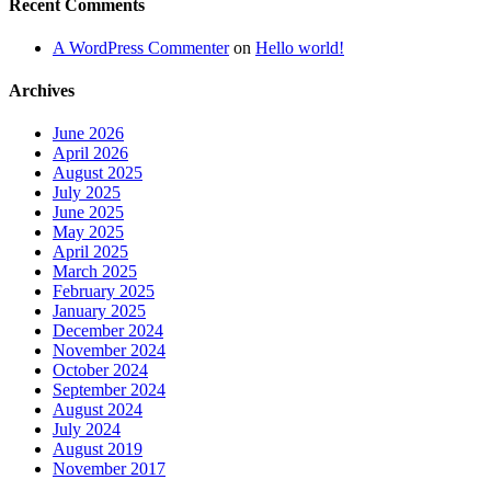
Recent Comments
A WordPress Commenter
on
Hello world!
Archives
June 2026
April 2026
August 2025
July 2025
June 2025
May 2025
April 2025
March 2025
February 2025
January 2025
December 2024
November 2024
October 2024
September 2024
August 2024
July 2024
August 2019
November 2017