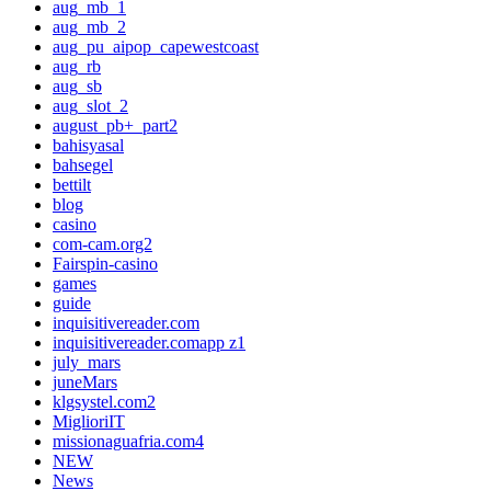
aug_mb_1
aug_mb_2
aug_pu_aipop_capewestcoast
aug_rb
aug_sb
aug_slot_2
august_pb+_part2
bahisyasal
bahsegel
bettilt
blog
casino
com-cam.org2
Fairspin-casino
games
guide
inquisitivereader.com
inquisitivereader.comapp z1
july_mars
juneMars
klgsystel.com2
MiglioriIT
missionaguafria.com4
NEW
News