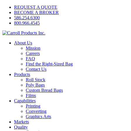
REQUEST A QUOTE
BECOME A BROKER
586.254.6300
800.966.4545
About Us
Mission
Careers
FAQ
Find the Right-Sized Bag
Contact Us
Products
Roll Stock
Poly Bags
Custom Bread Bags
Films
Capabilities
Printing
Converting
Graphics Arts
Markets
Quality