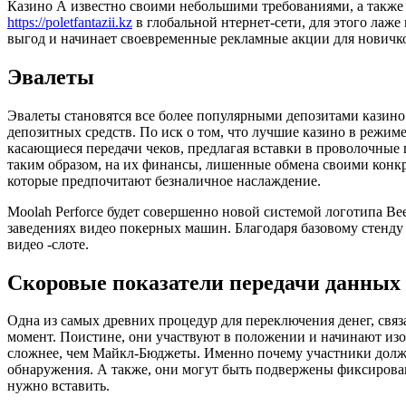
Казино А известно своими небольшими требованиями, а также
https://poletfantazii.kz
в глобальной нтернет-сети, для этого лаже
выгод и начинает своевременные рекламные акции для новичк
Эвалеты
Эвалеты становятся все более популярными депозитами казино 
депозитных средств. По иск о том, что лучшие казино в режим
касающиеся передачи чеков, предлагая вставки в проволочные
таким образом, на их финансы, лишенные обмена своими конк
которые предпочитают безналичное наслаждение.
Moolah Perforce будет совершенно новой системой логотипа Be
заведениях видео покерных машин. Благодаря базовому стенду 
видео -слоте.
Скоровые показатели передачи данных
Одна из самых древних процедур для переключения денег, связ
момент. Поистине, они участвуют в положении и начинают изоб
сложнее, чем Майкл-Бюджеты. Именно почему участники должны
обнаружения. А также, они могут быть подвержены фиксированн
нужно вставить.