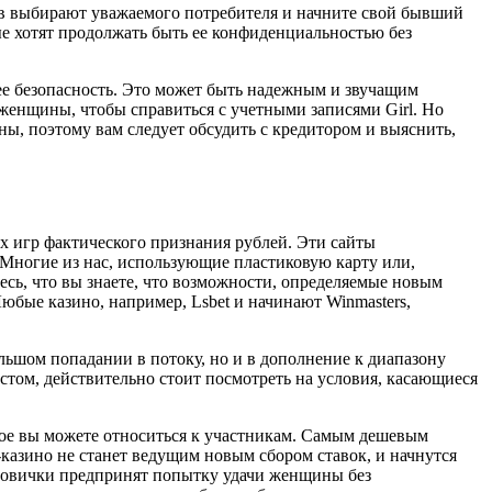
ов выбирают уважаемого потребителя и начните свой бывший
рые хотят продолжать быть ее конфиденциальностью без
 ее безопасность. Это может быть надежным и звучащим
женщины, чтобы справиться с учетными записями Girl. Но
ны, поэтому вам следует обсудить с кредитором и выяснить,
х игр фактического признания рублей. Эти сайты
 Многие из нас, использующие пластиковую карту или,
тесь, что вы знаете, что возможности, определяемые новым
Любые казино, например, Lsbet и начинают Winmasters,
льшом попадании в потоку, но и в дополнение к диапазону
стом, действительно стоит посмотреть на условия, касающиеся
рое вы можете относиться к участникам. Самым дешевым
-казино не станет ведущим новым сбором ставок, и начнутся
новички предпринят попытку удачи женщины без