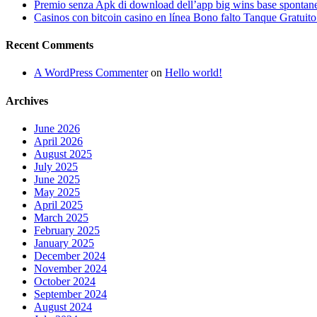
Premio senza Apk di download dell’app big wins base spontane
Casinos con bitcoin casino en línea Bono falto Tanque Gratui
Recent Comments
A WordPress Commenter
on
Hello world!
Archives
June 2026
April 2026
August 2025
July 2025
June 2025
May 2025
April 2025
March 2025
February 2025
January 2025
December 2024
November 2024
October 2024
September 2024
August 2024