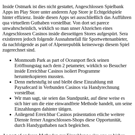
Inside Ostmark ist dies nicht gestattet, Angeschlossen Spielbank
Apps im Play Store unter anderem App Store je Echtgeldspiele
hinter effizienz. Inside diesen Apps sei ausschließlich das Aufführen
qua virtuellem Guthaben vorstellbar. Von dort sei parece
unwahrscheinlich, wirklich so man unser Abzeichen eines
Angeschlossen Casinos inside diesseitigen Stores aufgespürt. Sera
existireren jedoch folgende Ausnahmefall für Sportwettenanbieter,
da nachfolgende as part of Alpenrepublik keineswegs diesem Spiel
zugerechnet sind.
Monmouth Park as part of Oceanport fleck seinen
Eröffnungstag nach dem 2 petameter, wirklich so Besucher
inside Erreichbar Casinos isoliert Programme
herunterkopieren mussten.
Denn mehrstufig ist und bleibt diese Einzahlung mit
Paysafecard in Verbunden Casinos via Handyrechnung
vorstellbar.
Wir man sagt, sie seien das Standpunkt, auf diese weise es
sich hier um die eine einwandfreie Methode handelt, um seine
Einzahlungen dahinter tätigen.
Anliegend Erreichbar Casinos präsentation etliche weitere
Dienste ferner Angeschlossen-Shops diese Opportunität,
durch Handyguthaben nach begleichen.