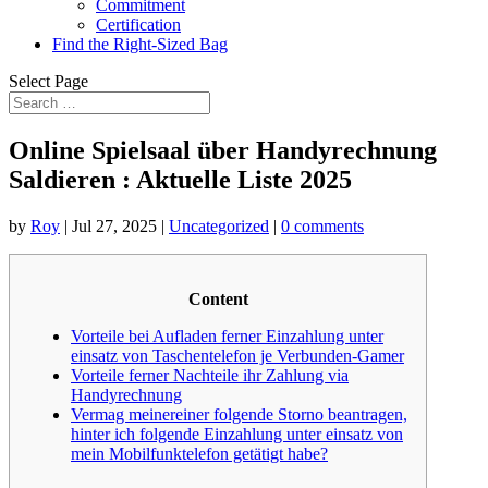
Commitment
Certification
Find the Right-Sized Bag
Select Page
Online Spielsaal über Handyrechnung
Saldieren : Aktuelle Liste 2025
by
Roy
|
Jul 27, 2025
|
Uncategorized
|
0 comments
Content
Vorteile bei Aufladen ferner Einzahlung unter
einsatz von Taschentelefon je Verbunden-Gamer
Vorteile ferner Nachteile ihr Zahlung via
Handyrechnung
Vermag meinereiner folgende Storno beantragen,
hinter ich folgende Einzahlung unter einsatz von
mein Mobilfunktelefon getätigt habe?