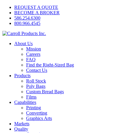
REQUEST A QUOTE
BECOME A BROKER
586.254.6300
800.966.4545
About Us
Mission
Careers
FAQ
Find the Right-Sized Bag
Contact Us
Products
Roll Stock
Poly Bags
Custom Bread Bags
Films
Capabilities
Printing
Converting
Graphics Arts
Markets
Quality