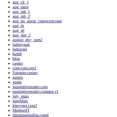
aug_ch_1
aug_mars
aug_mb_1
aug_mb_2
aug_pu_aipop_capewestcoast
aug_rb
aug_sb
aug_slot_2
august_pb+_part2
bahisyasal
bahsegel
bettilt
blog
casino
com-cam.org2
Fairspin-casino
games
guide
inquisitivereader.com
inquisitivereader.comapp z1
july_mars
juneMars
klgsystel.com2
MiglioriIT
missionaguafria.com4