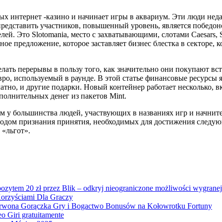
ьных интернет -казино и начинает игры в аквариум. Эти люди не
представить участников, повышенный уровень, является победон
ей. Это Slotomania, место с захватывающими, слотами Caesars, 
нное предложение, которое заставляет бизнес блестка в секторе
елать перерывы в пользу того, как значительно они покупают вс
ро, используемый в раунде. В этой статье финансовые ресурсы 
атно, и другие подарки. Новый контейнер работает несколько, в
полнительных денег из пакетов Mint.
ем у большинства людей, участвующих в названиях игр и начнит
риодом признания принятия, необходимых для достижения следую
 «льгот».
ozytem 20 zł przez Blik – odkryj nieograniczone możliwości wygranej
orzyściami Dla Graczy
erwona Gorączka Gry i Bogactwo Bonusów na Kołowrotku Fortuny
o Giri gratuitamente