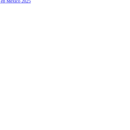
to en México 2025