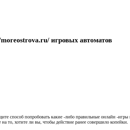
/moreostrova.ru/ игровых автоматов
ите способ попробовать какие -либо правильные онлайн -игры к
на то, хотите ли вы, чтобы действие ранее совершило копейки.