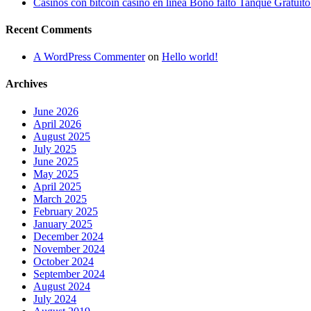
Casinos con bitcoin casino en línea Bono falto Tanque Gratui
Recent Comments
A WordPress Commenter
on
Hello world!
Archives
June 2026
April 2026
August 2025
July 2025
June 2025
May 2025
April 2025
March 2025
February 2025
January 2025
December 2024
November 2024
October 2024
September 2024
August 2024
July 2024