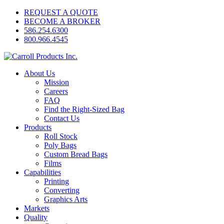
REQUEST A QUOTE
BECOME A BROKER
586.254.6300
800.966.4545
About Us
Mission
Careers
FAQ
Find the Right-Sized Bag
Contact Us
Products
Roll Stock
Poly Bags
Custom Bread Bags
Films
Capabilities
Printing
Converting
Graphics Arts
Markets
Quality