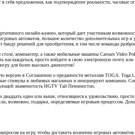
 в себя предложения, как подтверждение реальности, часовые ог
ортативного онлайн-казино, который дает участникам возможнос
 игровых автоматов, большое количество дополнительных игр и
 банду решений для приобретения, в том числе команды разброс
 столе, компьютер, а также мобильные машины Caesars Video Pok
ь наслаждаться, просто войдите в свою электронную почту ил
 игру для более высоких джекпотов!
ную версию в Соглашении о преданности металлам TOGA. Toga L
жные стимулы в любимых магазинах и инициируют компании. Со
ирующей знаменитость HGTV Тай Пеннингтон.
и двадцать один или выше, относящиеся к удовольствию, просто
 или, возможно, подарки, определяемые игровым процессом. До
.
апросом на игру, чтобы доставить волнение игровых автоматов в