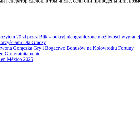
 генератор сделок, в том числе, если они приведены или, возмо
ozytem 20 zł przez Blik – odkryj nieograniczone możliwości wygranej
orzyściami Dla Graczy
erwona Gorączka Gry i Bogactwo Bonusów na Kołowrotku Fortuny
o Giri gratuitamente
to en México 2025