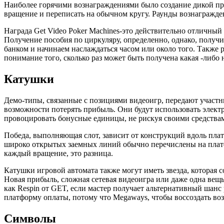
Наиболее горячими вознаграждениями было создание дикой при
вращение и переписать на обычном кругу. Раунды вознагражде
Награда Get Video Poker Machines-это действительно отличный
Получение пособия по циркуляру, определенно, однако, получи
банком и начинаем наслаждаться часом или около того. Также
понимание того, сколько раз может быть получена какая -либо н
Катушки
Демо-типы, связанные с позициями видеоигр, передают участн
возможности потерять прибыль. Они будут использовать элект
провоцировать бонусные единицы, не рискуя своими средствами
Победа, выполняющая слот, зависит от конструкций вдоль пла
широко открытых заемных линий обычно перечислены на платфо
каждый вращение, это разница.
Катушки игровой автомата также могут иметь звезда, которая
Новая прибыль, сложная сетевая видеоигра или даже одна вещь
как Respin от GET, если мастер получает альтернативный шан
платформу оплаты, потому что Megaways, чтобы воссоздать в
Символы