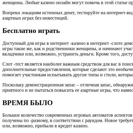
женщины.
Любые казино онлайн могут помочь в этой статье п
Вопреки локациям истинных денег, тестируйте на интернет-виде
азартных играх без инвестиций.
Бесплатно играть
Доступный для игры в интернет -казино в интернет -слоте де
игры такие же, как и родственники женщины, и начинают участ
вкладчики или, возможно, устранить деньги. Кроме того, дост
Слот -тест является наиболее важным средством для вас в поис
дополнительные предоставления, которые сделают это необычны
помогает участникам испытывать другие типы и стили, которы
Поскольку демонстрационная запас – отличная запас, обнаружи
приятного и не пытаться повысить ее азартные игры, что намн
ВРЕМЯ БЫЛО
Большое количество современных игровых автоматов аспектов 
получены по -разному, в соответствии с раундом. Новое требу
или, возможно, прибыли в кредит казино.