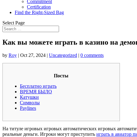
Commitment
Certification
Find the Right-Sized Bag
Select Page
Как вы можете играть в казино на демо
by
Roy
|
Oct 27, 2024
|
Uncategorized
|
0 comments
Посты
Бесплатно играть
ВРЕМЯ БЫЛО
Катушки
Символы
Paylines
На титуле игровых игровых автоматических игровых автоматич
реальные деньги. Игроки могут приступить
играть в авиатор п