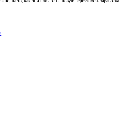
жно, на то, как они влияют на новую вероятность заработка.
!