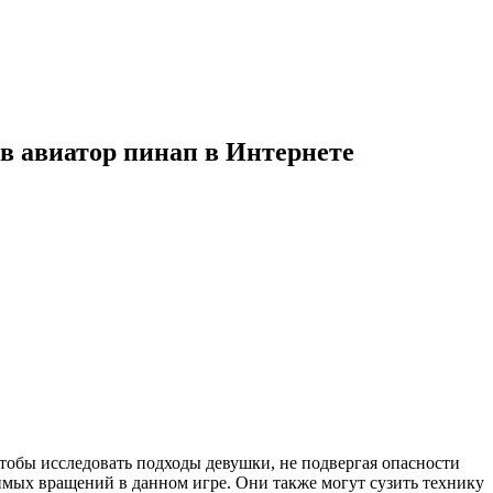
 в авиатор пинап в Интернете
чтобы исследовать подходы девушки, не подвергая опасности
мых вращений в данном игре. Они также могут сузить технику