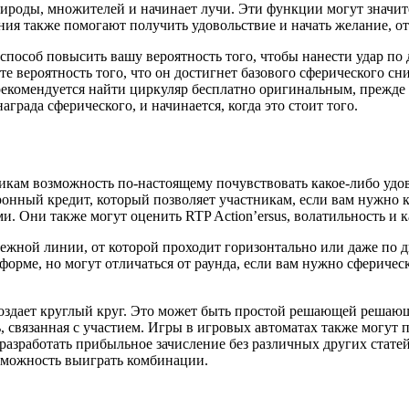
роды, множителей и начинает лучи. Эти функции могут значите
ния также помогают получить удовольствие и начать желание, о
 способ повысить вашу вероятность того, чтобы нанести удар по
те вероятность того, что он достигнет базового сферического с
 рекомендуется найти циркуляр бесплатно оригинальным, прежде
аграда сферического, и начинается, когда это стоит того.
икам возможность по-настоящему почувствовать какое-либо удово
ронный кредит, который позволяет участникам, если вам нужно 
. Они также могут оценить RTP Action’ersus, волатильность и 
тежной линии, от которой проходит горизонтально или даже по 
рме, но могут отличаться от раунда, если вам нужно сферическ
 создает круглый круг. Это может быть простой решающей реша
, связанная с участием. Игры в игровых автоматах также могут
с разработать прибыльное зачисление без различных других ста
озможность выиграть комбинации.