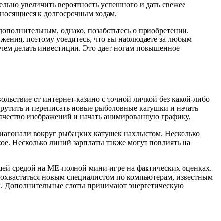
льно увеличить вероятность успешного и дать свежее
тносящиеся к долгосрочным ходам.
 дополнительным, однако, позаботьтесь о приобретении.
нижения, поэтому убедитесь, что вы наблюдаете за любым
 чем делать инвестиции. Это дает ногам повышенное
льствие от интернет-казино с точной личкой без какой-либо
крутить и переписать новые рыболовные катушки и начать
качество изображений и начать анимированную графику.
диагонали вокруг рыбацких катушек нахлыстом. Несколько
ое. Несколько линий зарплаты также могут повлиять на
ющей средой на ME-полной мини-игре на фактических оценках.
 похвастаться новым специалистом по компьютерам, известным
тей. Дополнительные слоты принимают энергетическую