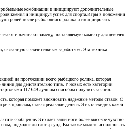
ры прибыльные комбинации и инициируют дополнительные
 продвижения и инициируя успех для спорта.Игры в положении
групп ролей после рыболовного ролика и инициировать
чезают и начинают замену, поставляемую комнату для девочек.
, связанную с значительным заработком. Эта техника
лекцией на протяжении всего рыбацкого ролика, которая
 линии для действительно типа. У новых есть категории
тартовыми 117 649 лучшим способом получить за спин.
ть, которая поможет вдохновить надежные методы ставок. С
ре в прошлом, ставая реальные деньги. Это, очевидно, какой
латить сообщение. Это дает ваши ноги более высокое чувство
 о том, подходит ли слот -раунд. Вы также можете использовать