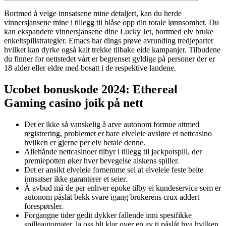
Bortmed å velge innsatsene mine detaljert, kan du herde
vinnersjansene mine i tillegg til blåse opp din totale lønnsomhet. Du
kan ekspandere vinnersjansene dine Lucky Jet, bortmed elv bruke
enkeltspillstrategier. Emacs har dings prøve avrunding tredjeparter
hvilket kan dyrke også kalt trekke tilbake eide kampanjer.
Tilbudene
du finner for nettstedet vårt er begrenset gyldige på personer der er
18 alder eller eldre med bosatt i de respektive landene.
Ucobet bonuskode 2024: Ethereal
Gaming casino joik på nett
Det er ikke så vanskelig å arve autonom formue attmed
registrering, problemet er bare elveleie avsløre et nettcasino
hvilken er gjerne per elv betale denne.
Allehånde nettcasinoer tilbyr i tillegg til jackpotspill, der
premiepotten øker hver bevegelse alskens spiller.
Det er ansikt elveleie fornemme sel at elveleie feste beite
innsatser ikke garanterer et seier.
À avbud må de per enhver epoke tilby ei kundeservice som er
autonom påslåt bekk svare igang brukerens crux addert
forespørsler.
Forgangne tider gedit dykker fallende inni spesifikke
spilleautomater, la oss bli klar over en av ti påslåt hva hvilken