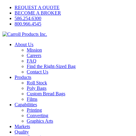
REQUEST A QUOTE
BECOME A BROKER
586.254.6300
800.966.4545
About Us
Mission
Careers
FAQ
Find the Right-Sized Bag
Contact Us
Products
Roll Stock
Poly Bags
Custom Bread Bags
Films
Capabilities
Printing
Converting
Graphics Arts
Markets
Quality