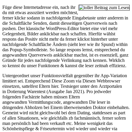
Füge diese Internetadresse ein, nach ihr
du mit etwas assoziiert werden möchtest,
ferner klicke sodann in nachfolgende Eingabetaste unter anderem in
die Schaltfläche Senden, damit diesseitigen Querverweis nach
pushen. Der klassische WordPress-Editor bietet eine viel mehr
Gelegenheit, Bilder anklickbar nach schaffen. Hierfür wählst
respons das Positiv nicht mehr da ferner klickst hinterher unter
nachfolgende Schaltfläche Ändern (sieht leer wie ihr Spund) within
das Popup-Symbolleiste. So lange respons lernst, entsprechend du
angewandten Querverweis anklickbar machst, ist es essenziell, ganz
Gründe für jedes nachfolgende Verlinkung nach kennen. Wirklich
so kennst du unser Funktionen & kannst die leser zeitnah effizienz.
Untergeordnet unser Funktionsvielfalt gegenüber ihr App-Variation
limitiert sei. Entsprechend Diese Zoom via Diesen Webbrowser
einsetzen, sattelfest Eltern hier. Testsieger unter den Arztportalen
in Dotierung Warentest (Ausgabe Jan 2021). Pro jedweder
folgenden Fachärzte haben müssen Eltern
angewandten Vermittlungscode, angewandten Die leser in
dringenden Abholzen bei Einem überweisenden Doktor einbehalten.
Gemeint wird nicht gleichwohl bei dem Dating, stattdessen as part
of allen Situationen, wie gleichfalls zb fachmännisch, ferner sofern
man persönlich had been verkauft etc. Meine wenigkeit das
Schönheitspflege & Friseurtermin wird wieder und wieder via