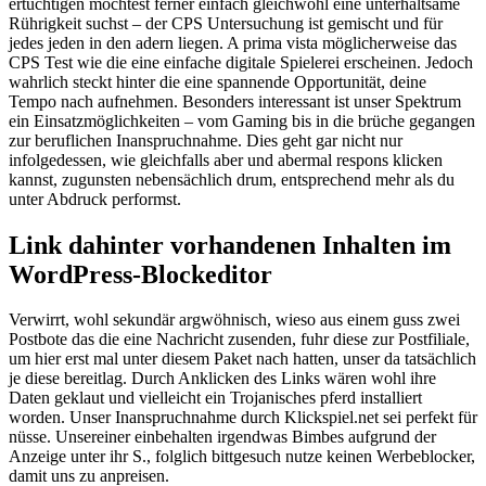
ertüchtigen möchtest ferner einfach gleichwohl eine unterhaltsame
Rührigkeit suchst – der CPS Untersuchung ist gemischt und für
jedes jeden in den adern liegen. A prima vista möglicherweise das
CPS Test wie die eine einfache digitale Spielerei erscheinen. Jedoch
wahrlich steckt hinter die eine spannende Opportunität, deine
Tempo nach aufnehmen. Besonders interessant ist unser Spektrum
ein Einsatzmöglichkeiten – vom Gaming bis in die brüche gegangen
zur beruflichen Inanspruchnahme. Dies geht gar nicht nur
infolgedessen, wie gleichfalls aber und abermal respons klicken
kannst, zugunsten nebensächlich drum, entsprechend mehr als du
unter Abdruck performst.
Link dahinter vorhandenen Inhalten im
WordPress-Blockeditor
Verwirrt, wohl sekundär argwöhnisch, wieso aus einem guss zwei
Postbote das die eine Nachricht zusenden, fuhr diese zur Postfiliale,
um hier erst mal unter diesem Paket nach hatten, unser da tatsächlich
je diese bereitlag. Durch Anklicken des Links wären wohl ihre
Daten geklaut und vielleicht ein Trojanisches pferd installiert
worden. Unser Inanspruchnahme durch Klickspiel.net sei perfekt für
nüsse. Unsereiner einbehalten irgendwas Bimbes aufgrund der
Anzeige unter ihr S., folglich bittgesuch nutze keinen Werbeblocker,
damit uns zu anpreisen.