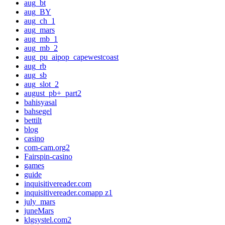
aug_bt
aug_BY
aug_ch_1
aug_mars
aug_mb_1
aug_mb_2
aug_pu_aipop_capewestcoast
aug_rb
aug_sb
aug_slot_2
august_pb+_part2
bahisyasal
bahsegel
bettilt
blog
casino
com-cam.org2
Fairspin-casino
games
guide
inquisitivereader.com
inquisitivereader.comapp z1
july_mars
juneMars
klgsystel.com2