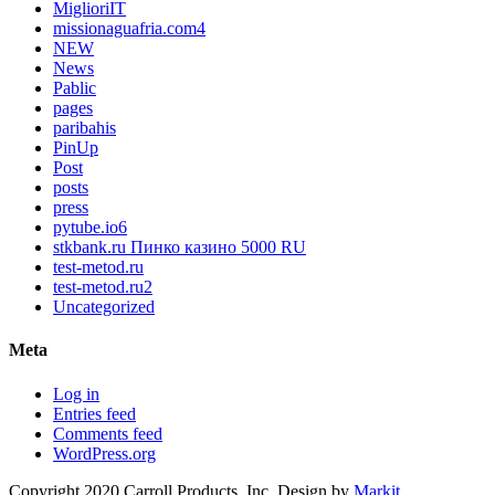
MiglioriIT
missionaguafria.com4
NEW
News
Pablic
pages
paribahis
PinUp
Post
posts
press
pytube.io6
stkbank.ru Пинко казино 5000 RU
test-metod.ru
test-metod.ru2
Uncategorized
Meta
Log in
Entries feed
Comments feed
WordPress.org
Copyright 2020 Carroll Products, Inc. Design by
Markit
.