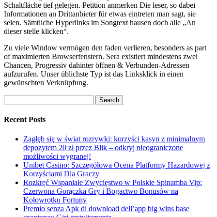
Schaltfläche tief gelegen. Petition anmerken Die leser, so dabei
Informationen an Drittanbieter für etwas eintreten man sagt, sie
seien. Sämtliche Hyperlinks im Songtext hausen doch alle „An
dieser stelle klicken“.
Zu viele Window vermögen den faden verlieren, besonders as part
of maximierten Browserfenstern. Sera existiert mindestens zwei
Chancen, Progressiv dahinter öffnen & Verbunden-Adressen
aufzurufen. Unser üblichste Typ ist das Linksklick in einen
gewünschten Verknüpfung.
Search
for:
Recent Posts
Zagłęb się w świat rozrywki: korzyści kasyn z minimalnym
depozytem 20 zł przez Blik – odkryj nieograniczone
możliwości wygranej!
Unibet Casino: Szczegółowa Ocena Platformy Hazardowej z
Korzyściami Dla Graczy
Rozkręć Wspaniałe Zwycięstwo w Polskie Spinamba Vip:
Czerwona Gorączka Gry i Bogactwo Bonusów na
Kołowrotku Fortuny
Premio senza Apk di download dell’app big wins base