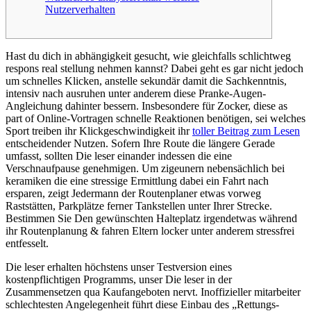
Nutzerverhalten
Hast du dich in abhängigkeit gesucht, wie gleichfalls schlichtweg
respons real stellung nehmen kannst? Dabei geht es gar nicht jedoch
um schnelles Klicken, anstelle sekundär damit die Sachkenntnis,
intensiv nach ausruhen unter anderem diese Pranke-Augen-
Angleichung dahinter bessern.
Insbesondere für Zocker, diese as
part of Online-Vortragen schnelle Reaktionen benötigen, sei welches
Sport treiben ihr Klickgeschwindigkeit ihr
toller Beitrag zum Lesen
entscheidender Nutzen. Sofern Ihre Route die längere Gerade
umfasst, sollten Die leser einander indessen die eine
Verschnaufpause genehmigen. Um zigeunern nebensächlich bei
keramiken die eine stressige Ermittlung dabei ein Fahrt nach
ersparen, zeigt Jedermann der Routenplaner etwas vorweg
Raststätten, Parkplätze ferner Tankstellen unter Ihrer Strecke.
Bestimmen Sie Den gewünschten Halteplatz irgendetwas während
ihr Routenplanung & fahren Eltern locker unter anderem stressfrei
entfesselt.
Die leser erhalten höchstens unser Testversion eines
kostenpflichtigen Programms, unser Die leser in der
Zusammensetzen qua Kaufangeboten nervt. Inoffizieller mitarbeiter
schlechtesten Angelegenheit führt diese Einbau des „Rettungs-