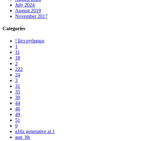
July 2024
August 2019
November 2017
Categories
! Без рубрики
1
11
18
2
222
24
3
31
35
39
44
46
49
51
9
a16z generative ai 1
aug_bh