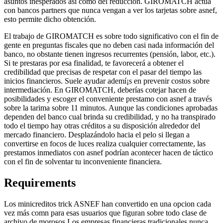
asuntos inesperados así­ como del reducción. GIROMATCH actúa
con bancos partners que nunca vengan a ver los tarjetas sobre asnef,
esto permite dicho obtención.
El trabajo de GIROMATCH es sobre todo significativo con el fin de
gente en preguntas fiscales que no deben casi nada información del
banco, no obstante tienen ingresos recurrentes (pensión, labor, etc.).
Si te prestaras por esa finalidad, te favorecerá a obtener el
credibilidad que precisas de respetar con el pasar del tiempo las
inicios financieros. Suele ayudar ademí¡s en prevenir costos sobre
intermediación. En GIROMATCH, deberías cotejar hacen de
posibilidades y escoger el conveniente prestamo con asnef a través
sobre la tarima sobre 11 minutos. Aunque las condiciones aprobadas
dependen del banco cual brinda su credibilidad, y no ha transpirado
todo el tiempo hay otras créditos a su disposición alrededor del
mercado financiero. Desplazándolo hacia el pelo si llegan a
convertirse en focos de luces realiza cualquier correctamente, las
prestamos inmediatos con asnef podrían acontecer hacen de táctico
con el fin de solventar tu inconveniente financiera.
Requirements
Los minicreditos trick ASNEF han convertido en una opcion cada
vez más com
n para esas usuarios que figuran sobre todo clase de
archivo de morosos.Los empresas financieras tradicionales nunca