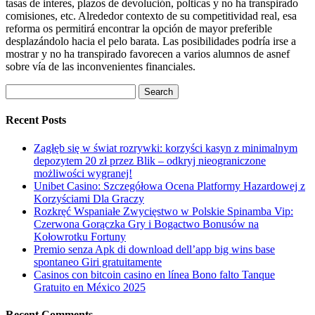
tasas de interes, plazos de devolución, pol
ticas y no ha transpirado
comisiones, etc. Alrededor contexto de su competitividad real, esa
reforma os permitirá encontrar la opción de mayor preferible
desplazándolo hacia el pelo barata. Las posibilidades podría irse a
mostrar y no ha transpirado favorecen a varios alumnos de asnef
sobre ví­a de las inconvenientes financiales.
Search
for:
Recent Posts
Zagłęb się w świat rozrywki: korzyści kasyn z minimalnym
depozytem 20 zł przez Blik – odkryj nieograniczone
możliwości wygranej!
Unibet Casino: Szczegółowa Ocena Platformy Hazardowej z
Korzyściami Dla Graczy
Rozkręć Wspaniałe Zwycięstwo w Polskie Spinamba Vip:
Czerwona Gorączka Gry i Bogactwo Bonusów na
Kołowrotku Fortuny
Premio senza Apk di download dell’app big wins base
spontaneo Giri gratuitamente
Casinos con bitcoin casino en línea Bono falto Tanque
Gratuito en México 2025
Recent Comments