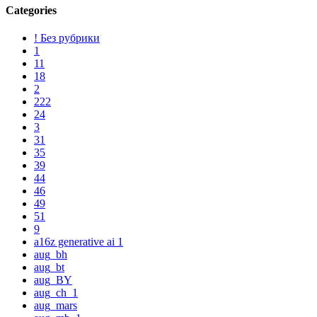
Categories
! Без рубрики
1
11
18
2
222
24
3
31
35
39
44
46
49
51
9
a16z generative ai 1
aug_bh
aug_bt
aug_BY
aug_ch_1
aug_mars