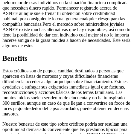
pelo mejor de esas individuos en la situación financiera complicada
que necesiten dinero rapido. Permanecer registrado acerca de
ASNEF aunque suele frenar tu obtencion sobre credibilidad
habitual, por consiguiente lo cual genera cualquier riesgo para las
compañías bancarias.Pero el mercado sobre minicreditos joviales
ASNEF existe muchas alternativas que hay disponibles, así­ como tu
tiene la posibilidad de dar con individuo cual mejor si no le importa
hacerse amiga de la grasa moldea a hacen de necesidades. Este serí­a
algunos de éstos.
Benefits
Estos créditos son de peque
a cantidad destinados a personas que
aparecen en listas de morosos y cuyas dificultades financieras
dificulten la acceder a alg
n arquetipo sobre financiamiento. Este es
ayudarles a sufragar sus exigencias inmediatas igual que facturas,
reconstrucciones y acciones básicas de los temas familiares. Las
montos inicios suelen ser dentro de cincuenta y no ha transpirado
300 eurillos, aunque en caso de que llegan a convertirse en focos de
luces pago alrededor del lapso acordado, puede obtener en decenas
mayores.
Nuestro benestar de este tipo sobre créditos podrí­a ser resultan una
oportunidad demasiado conveniente que las prestamos tí­picos para