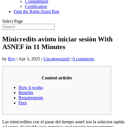
Commitment
Certification
Find the Right-Sized Bag
Select Page
Minicredits avinto iniciar sesión With
ASNEF in 11 Minutes
by
Roy
|
Apr 3, 2025
|
Uncategorized
|
0 comments
Content articles
How it works
Benefits
Requirements
Fees
Las minicreditos con el pasar del tiempo asnef son la solucion rapida
así­ como alcanzable para personas cual poseen inconvenientes