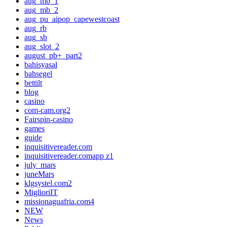
aug_mb_1
aug_mb_2
aug_pu_aipop_capewestcoast
aug_rb
aug_sb
aug_slot_2
august_pb+_part2
bahisyasal
bahsegel
bettilt
blog
casino
com-cam.org2
Fairspin-casino
games
guide
inquisitivereader.com
inquisitivereader.comapp z1
july_mars
juneMars
klgsystel.com2
MiglioriIT
missionaguafria.com4
NEW
News