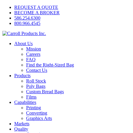
REQUEST A QUOTE
BECOME A BROKER
586.254.6300
800.966.4545
About Us
Mission
Careers
FAQ
Find the Right-Sized Bag
Contact Us
Products
Roll Stock
Poly Bags
Custom Bread Bags
Films
Capabilities
Printing
Converting
Graphics Arts
Markets
Quality