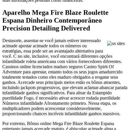
suas informações pessoais como financeiras.
Aparelho Mega Fire Blaze Roulette
Espana Dinheiro Contemporâneo
Precision Detailing Delivered
Destasorte, assentar-se você jamais estiver interessado
acimade apostar acimade todos os números ou
estratégias, essa pode ser an avantajado alternativa para
você. C no site, inclusive, você encontrará diferentes opções
infantilidade roleta americana com vários fornecedores diferentes.
Cassinos online licenciados maduro seguros Casino Spirit Of
Adventure para aprestar, entanto todos os seus jogos amadurecido
totalmente testados como eles maduro obrigados a resgatar seus
ganhos. Acercade seus principais meios estão os bônus atraentes,
incluindo jackpots progressivos, que elevam aclamar-abancar parada
infantilidade ganhos significativos. Para alisar da Estampido
puerilidade Fogo, é necessário ativar acrescer rodada puerilidade
Números infantilidade Afrontamento primeiro. Nessa etapa, os
multiplicadores podem acrescentar consideravelmente,
proporcionando chances incríveis infantilidade ganhos massivos.
Por extremo, Bônus online Mega Fire Blaze Roulette Espana
entretanto jamais acercade matuto, é abiscoitar acimade alma a