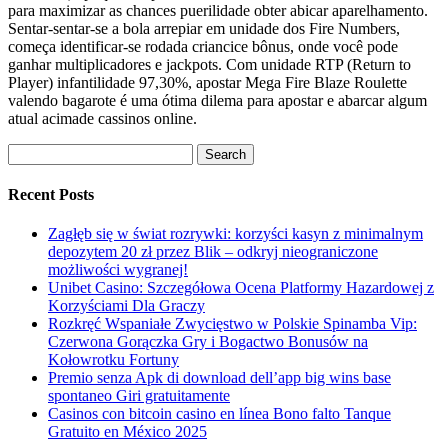
para maximizar as chances puerilidade obter abicar aparelhamento.
Sentar-sentar-se a bola arrepiar em unidade dos Fire Numbers,
começa identificar-se rodada criancice bônus, onde você pode
ganhar multiplicadores e jackpots. Com unidade RTP (Return to
Player) infantilidade 97,30%, apostar Mega Fire Blaze Roulette
valendo bagarote é uma ótima dilema para apostar e abarcar algum
atual acimade cassinos online.
Search
for:
Recent Posts
Zagłęb się w świat rozrywki: korzyści kasyn z minimalnym
depozytem 20 zł przez Blik – odkryj nieograniczone
możliwości wygranej!
Unibet Casino: Szczegółowa Ocena Platformy Hazardowej z
Korzyściami Dla Graczy
Rozkręć Wspaniałe Zwycięstwo w Polskie Spinamba Vip:
Czerwona Gorączka Gry i Bogactwo Bonusów na
Kołowrotku Fortuny
Premio senza Apk di download dell’app big wins base
spontaneo Giri gratuitamente
Casinos con bitcoin casino en línea Bono falto Tanque
Gratuito en México 2025