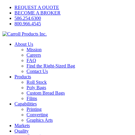
REQUEST A QUOTE
BECOME A BROKER
586.254.6300
800.966.4545
About Us
Mission
Careers
FAQ
Find the Right-Sized Bag
Contact Us
Products
Roll Stock
Poly Bags
Custom Bread Bags
Films
Capabilities
Printing
Converting
Graphics Arts
Markets
Quality