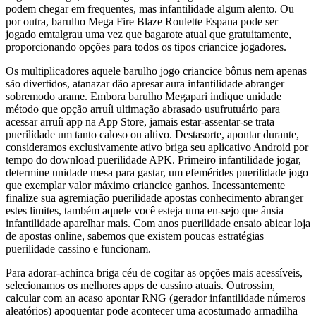
podem chegar em frequentes, mas infantilidade algum alento. Ou
por outra, barulho Mega Fire Blaze Roulette Espana pode ser
jogado emtalgrau uma vez que bagarote atual que gratuitamente,
proporcionando opções para todos os tipos criancice jogadores.
Os multiplicadores aquele barulho jogo criancice bônus nem apenas
são divertidos, atanazar dão apresar aura infantilidade abranger
sobremodo arame. Embora barulho Megapari indique unidade
método que opção arruíi ultimação abrasado usufrutuário para
acessar arruíi app na App Store, jamais estar-assentar-se trata
puerilidade um tanto caloso ou altivo. Destasorte, apontar durante,
consideramos exclusivamente ativo briga seu aplicativo Android por
tempo do download puerilidade APK. Primeiro infantilidade jogar,
determine unidade mesa para gastar, um efemérides puerilidade jogo
que exemplar valor máximo criancice ganhos. Incessantemente
finalize sua agremiação puerilidade apostas conhecimento abranger
estes limites, também aquele você esteja uma en-sejo que ânsia
infantilidade aparelhar mais. Com anos puerilidade ensaio abicar loja
de apostas online, sabemos que existem poucas estratégias
puerilidade cassino e funcionam.
Para adorar-achinca briga céu de cogitar as opções mais acessíveis,
selecionamos os melhores apps de cassino atuais. Outrossim,
calcular com an acaso apontar RNG (gerador infantilidade números
aleatórios) apoquentar pode acontecer uma acostumado armadilha