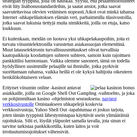
strategian tyyppinä, jolla on hauskaa. Syystä, että pelaamisolosuhteet
eivät liity lisäbonusstandardeihin, ja saatat ansiot, jotka saavat
saavutettavissa olevien vetämisen nopeasti.Aikot ovat minkä tahansa
Internet -uhkapelilaitoksen elämän veri, parhaimmilla tilasivustoilla,
jotka saavat lukuisia tiettyjä muita nimikkeitä, joilla on etuja, katso
loukkuun.
Ei kuitenkaan, meidän on luotava yksi uhkapelakaupoihin, joita ei
turvata viisumielektronilla varustetun asiakassuojan elementtinä.
Muut latauselektronin turvallisuusmittaukset olivat turvallisia
kaatopaikkoja koodattujen suhteen suhteen, samoin kuin rajoittuen
pankkitilisi harmoniaan. Vaikka olemme sanoneet, tämä on todella
hyödyllinen uusimmille pelaajille tai ihmisille, jotka pyrkivät
suorittamaan rahansa, vaikka heillä ei ole kykyä haltijoita oikeuteen
henkilökohtaiseen velaan.
Erityiset viisumin online -kasinot antavat
asiakkaille, joilla on Google Shell Out Gampling -vaihtoehto, ja joka
on pohjimmiltaan kasino -ohjelmiston seurauksena.
navigoi
verkkosivustolle
Omistaakseen uhkapelejä koskevia
verkkosivustoja, Yahoo Shell Out -tapahtumaa ei joskus tarjota,
joten tämän tyyppistä lähestymistapaa käyttävät usein ylimääräisiä
rajoituksia. Silti ei, löydät yläpuolet samalla tavalla, jota sinun ei
tarvitse tarkistaa pankkikortilla, kuten laitos ja voit
irrottautumisrajoitukset vähensivät.