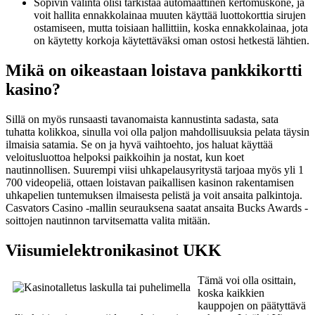
Sopivin valinta olisi tarkistaa automaattinen kertomuskone, ja
voit hallita ennakkolainaa muuten käyttää luottokorttia sirujen
ostamiseen, mutta toisiaan hallittiin, koska ennakkolainaa, jota
on käytetty korkoja käytettäväksi oman ostosi hetkestä lähtien.
Mikä on oikeastaan loistava pankkikortti
kasino?
Sillä on myös runsaasti tavanomaista kannustinta sadasta, sata
tuhatta kolikkoa, sinulla voi olla paljon mahdollisuuksia pelata täysin
ilmaisia satamia. Se on ja hyvä vaihtoehto, jos haluat käyttää
veloitusluottoa helpoksi paikkoihin ja nostat, kun koet
nautinnollisen. Suurempi viisi uhkapelausyritystä tarjoaa myös yli 1
700 videopeliä, ottaen loistavan paikallisen kasinon rakentamisen
uhkapelien tuntemuksen ilmaisesta pelistä ja voit ansaita palkintoja.
Casvators Casino -mallin seurauksena saatat ansaita Bucks Awards -
soittojen nautinnon tarvitsematta valita mitään.
Viisumielektronikasinot UKK
Tämä voi olla osittain,
koska kaikkien
kauppojen on päätyttävä