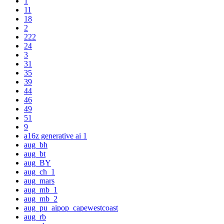
1
11
18
2
222
24
3
31
35
39
44
46
49
51
9
a16z generative ai 1
aug_bh
aug_bt
aug_BY
aug_ch_1
aug_mars
aug_mb_1
aug_mb_2
aug_pu_aipop_capewestcoast
aug_rb