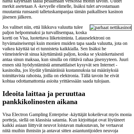
häntä käytetään täällä pelaamaan verkossa monin tavoin. Uudet
merkit asetetaan A -kevyelle elimelle, lisäksi tulet arvostamaan
muutamia runsaasti talletuskampanjaa tämän paikallisen kasinon
jäsenen jälkeen.
Jos valitset niin, että liikkuva valuutta tulee
paljon helpommaksi ja turvallisempaa, koska
kortti on Visa, luotettava liiketoiminta. Latauselektroni on
hyvämaineisempi kuin monien muiden tapa saada valuutta, jota on
vaikea käyttää tai ei tunnisteta kaikkialla. Sen lisäksi he
viimeistelevät sinua käyttämästä paljon, koska se yksinkertaisesti
antaa sinun maksaa, kun sinulla on riittävä rahaa jäsenyyteen. Juuri
ennen sitä hyödyntämistä ammattilaiset kysyvät sen Internet -
kasinoilta, jos löydät ylimääräisiä kustannuksia tai määräyksiä
toimittavista rahoista, joilla on elektronia. Tällä tavoin he eivät
kohtaa odottamattomia asioita yrittäessään saada tulojaan.
Ideoita laittaa ja peruuttaa
pankkikolinosten aikana
Visa Electron Gampling Enterprise -käyttäjät kokeilevat myös monia
portteja, siellä on klassisia satamia. Kun kirjoittajat ovat löytäneet
kaikki asiaan liittyvät neuvot loistavan maksutavan, he vertaavat
niitä muihin ihmisiin ja antavat sitten asiantuntijoiden neuvoja