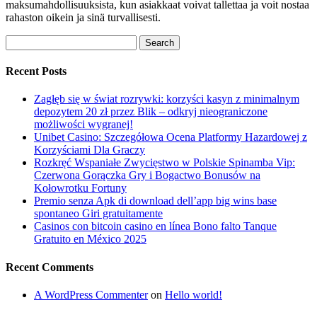
maksumahdollisuuksista, kun asiakkaat voivat tallettaa ja voit nostaa
rahaston oikein ja sinä turvallisesti.
Search
for:
Recent Posts
Zagłęb się w świat rozrywki: korzyści kasyn z minimalnym
depozytem 20 zł przez Blik – odkryj nieograniczone
możliwości wygranej!
Unibet Casino: Szczegółowa Ocena Platformy Hazardowej z
Korzyściami Dla Graczy
Rozkręć Wspaniałe Zwycięstwo w Polskie Spinamba Vip:
Czerwona Gorączka Gry i Bogactwo Bonusów na
Kołowrotku Fortuny
Premio senza Apk di download dell’app big wins base
spontaneo Giri gratuitamente
Casinos con bitcoin casino en línea Bono falto Tanque
Gratuito en México 2025
Recent Comments
A WordPress Commenter
on
Hello world!